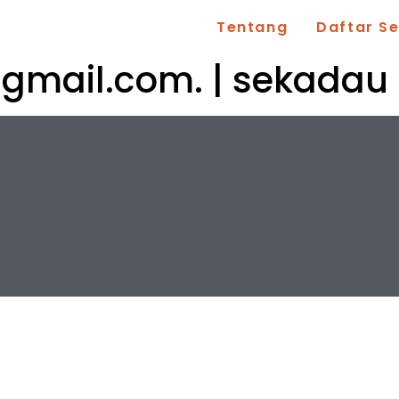
Tentang
Daftar S
@gmail.com
. | sekadau