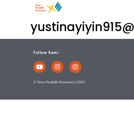
yustinayiyin915
Follow Kami
© Temu Pendidik Nusantara | 2022