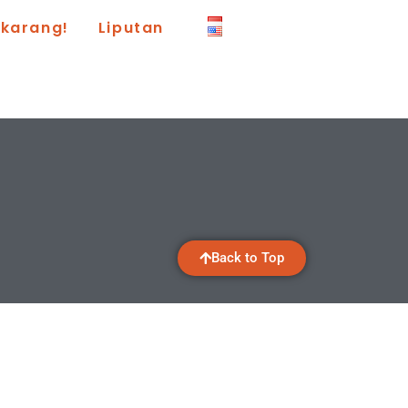
ekarang!
Liputan
Back to Top