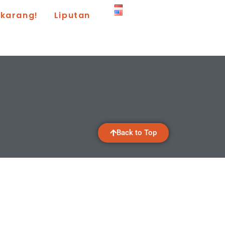
ekarang!
Liputan
Back to Top