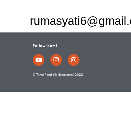
rumasyati6@gmail
Follow Kami
© Temu Pendidik Nusantara | 2022