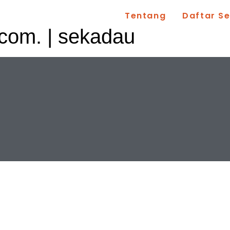
Tentang
Daftar S
.com
. | sekadau