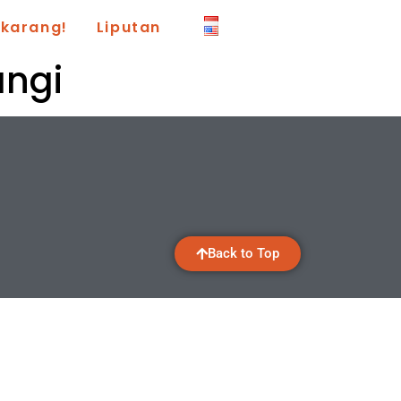
ekarang!
Liputan
angi
Back to Top