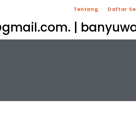
Tentang
Daftar S
@gmail.com
. | banyuw