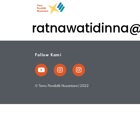
ratnawatidinna
Follow Kami
© Temu Pendidik Nusantara | 2022