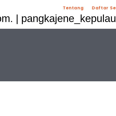
Tentang
Daftar S
om
. | pangkajene_kepula