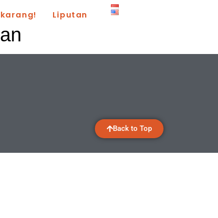
ekarang!
Liputan
uan
Back to Top