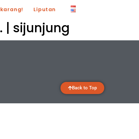
ekarang!
Liputan
. | sijunjung
Back to Top