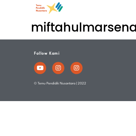
miftahulmarsena
Follow Kami
© Temu Pendidik Nusantara | 2022