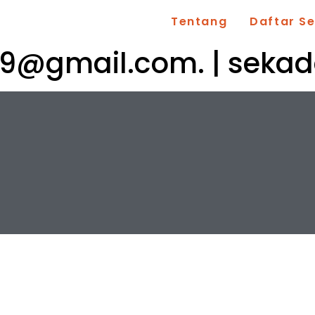
Tentang
Daftar S
279@gmail.com
. | seka