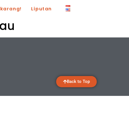
ekarang!
Liputan
dau
Back to Top