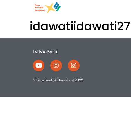
idawatiidawati
Follow Kami
© Temu Pendidik Nusantara | 2022