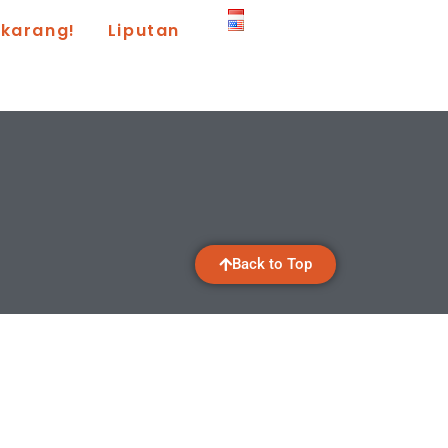
ekarang!
Liputan
Back to Top