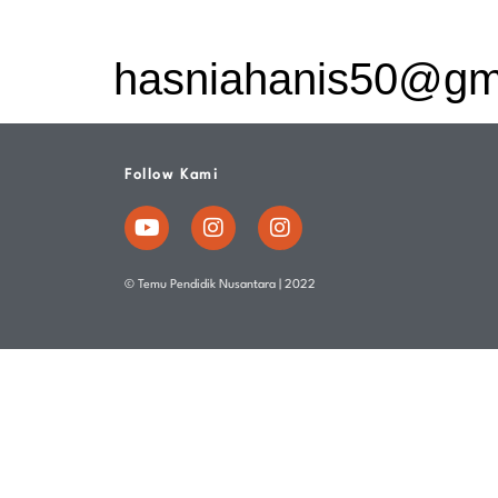
hasniahanis50@gm
Follow Kami
© Temu Pendidik Nusantara | 2022