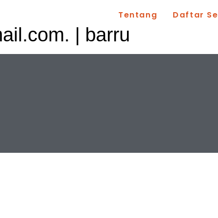
Tentang
Daftar S
ail.com
. | barru