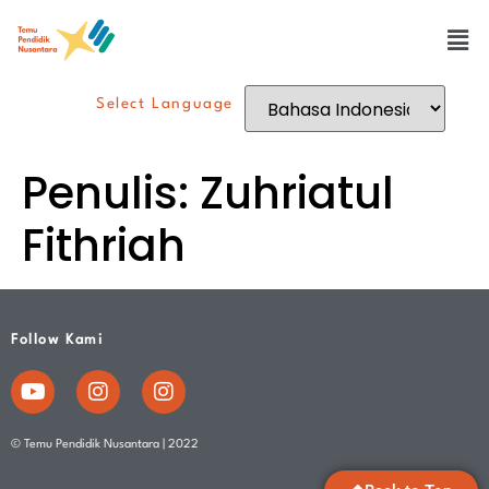
Select Language
Penulis:
Zuhriatul
Fithriah
Follow Kami
© Temu Pendidik Nusantara | 2022