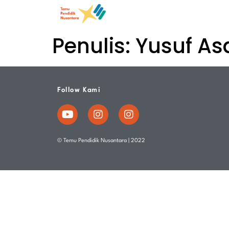
Penulis:
Yusuf Asa
Follow Kami
© Temu Pendidik Nusantara | 2022