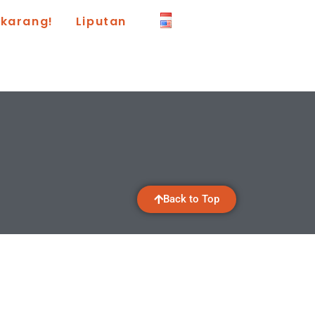
ekarang!
Liputan
Back to Top