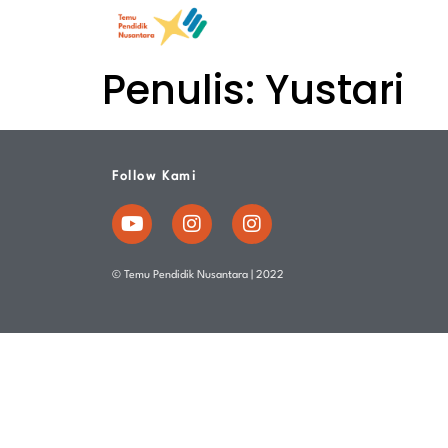
Penulis:
Yustari
Follow Kami
© Temu Pendidik Nusantara | 2022