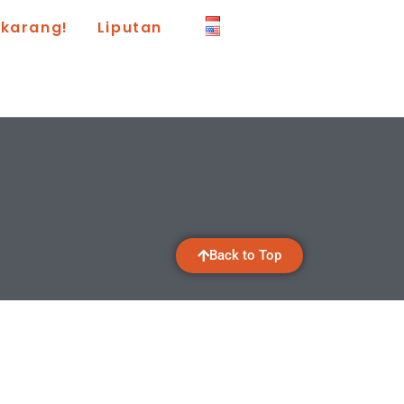
ekarang!
Liputan
Back to Top