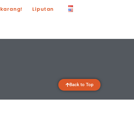
ekarang!
Liputan
Back to Top