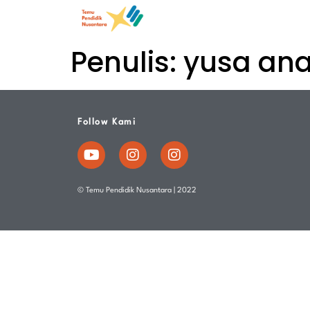
Penulis:
yusa ana 
Follow Kami
© Temu Pendidik Nusantara | 2022