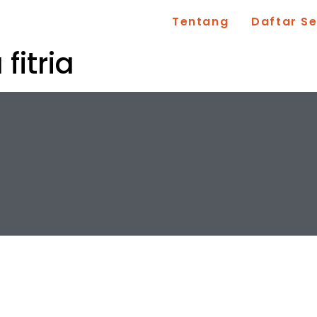
Tentang
Daftar S
fitria