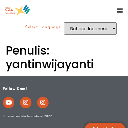
Select Language
Penulis:
yantinwijayanti
Follow Kami
© Temu Pendidik Nusantara | 2022