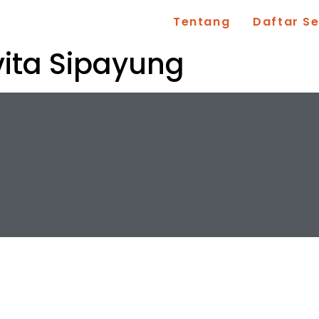
Tentang
Daftar S
vita Sipayung