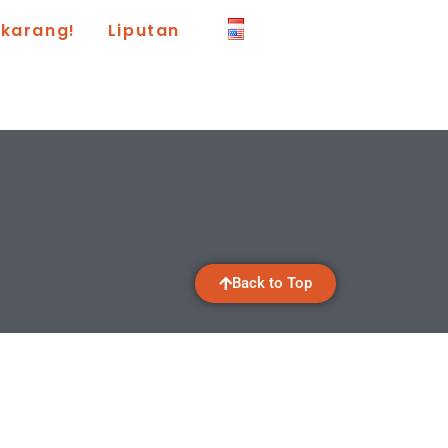
ekarang!
Liputan
Back to Top