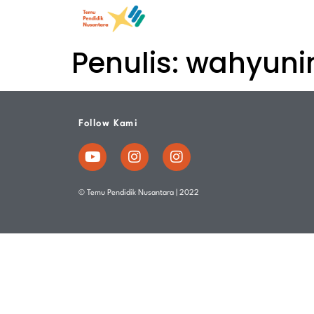
Penulis:
wahyuni
Follow Kami
© Temu Pendidik Nusantara | 2022