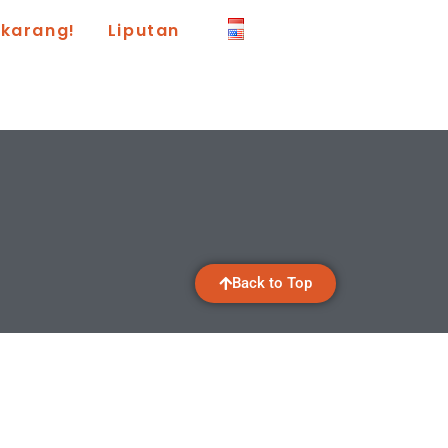
ekarang!
Liputan
Back to Top