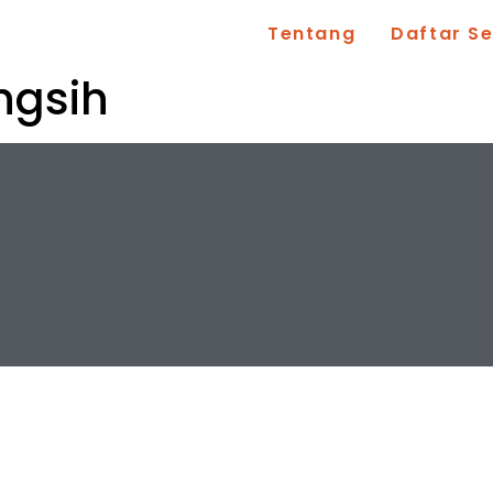
Tentang
Daftar S
ngsih