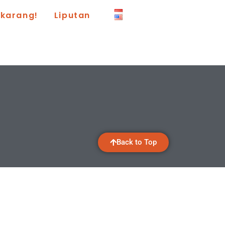
ekarang!
Liputan
Back to Top