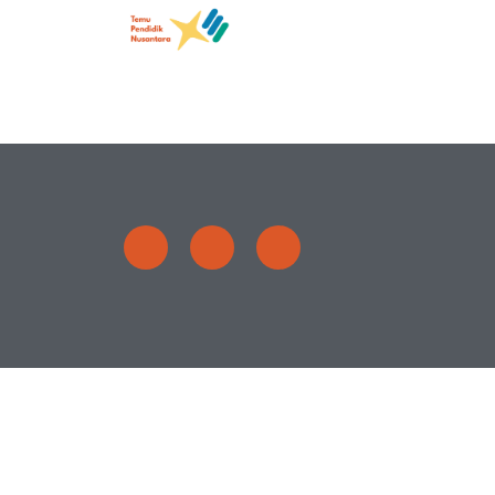
Penulis:
nurbait
Follow Kami
© Temu Pendidik Nusantara | 2022