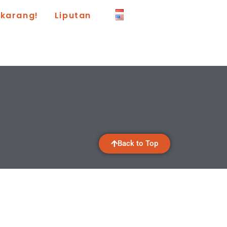
ekarang!
Liputan
Back to Top