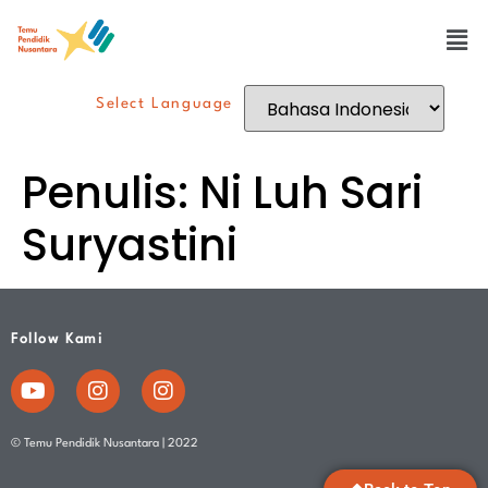
Select Language
Penulis:
Ni Luh Sari
Suryastini
Follow Kami
© Temu Pendidik Nusantara | 2022