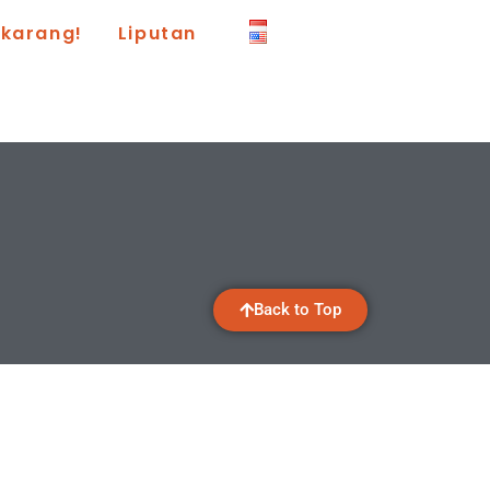
ekarang!
Liputan
Back to Top