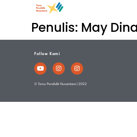
Penulis:
May Din
Follow Kami
© Temu Pendidik Nusantara | 2022