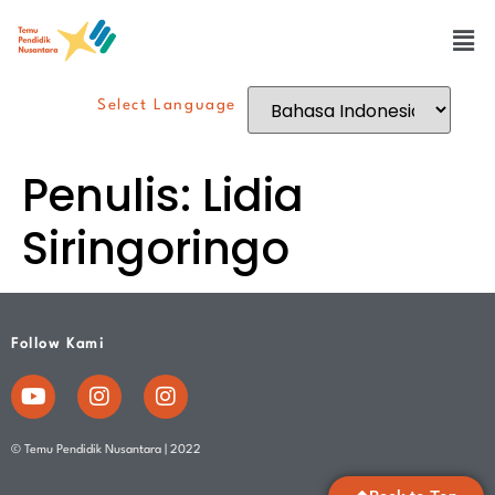
Select Language
Penulis:
Lidia
Siringoringo
Follow Kami
© Temu Pendidik Nusantara | 2022